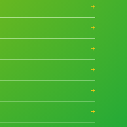
+
+
+
ão no chute a gol.
+
+
mios.
+
onado, lava e seca, geladeiras,