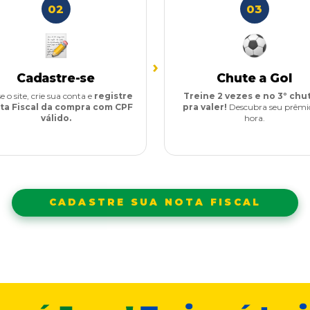
02
03
›
Cadastre-se
Chute a Gol
e o site, crie sua conta e
registre
Treine 2 vezes e no 3º chu
ta Fiscal da compra com CPF
pra valer!
Descubra seu prêmi
válido.
hora.
CADASTRE SUA NOTA FISCAL