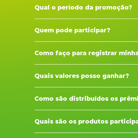
Qual o período da promoção?
A promoção é válida a partir de 01 de maio d
Quem pode participar?
Qualquer pessoa física maior de 18 anos, resi
Como faço para registrar minha
Crie sua conta no site, envie sua nota fiscal 
Quais valores posso ganhar?
No chute premiado você pode ganhar vale-bri
Como são distribuídos os prêm
São definidos de forma aleatória no chute a
Quais são os produtos particip
Participam os produtos TCL indicados no reg