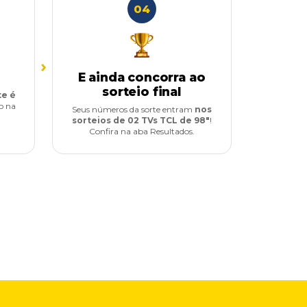
04
›
E ainda concorra ao
sorteio final
te é
o na
Seus números da sorte entram
nos
sorteios de 02 TVs TCL de 98"
!
Confira na aba Resultados.