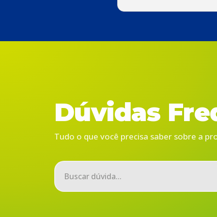
Dúvidas Fre
Tudo o que você precisa saber sobre a p