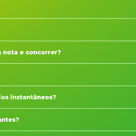
e 2026 até 31 de julho de 2026.
dente no Brasil, que adquirir um produto participante.
 nota e concorrer?
válida com CPF e aguarde a validação para liberar a participaç
ndes de R$ 50, R$ 100, R$ 300, R$ 500 ou R$ 700
ios instantâneos?
 gol, conforme regras da promoção e disponibilidade de prê
antes?
ulamento, incluindo modelos selecionados de TVs, ar-condici