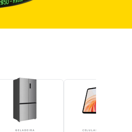
s
CELULARES E TABLETS
MONITORES